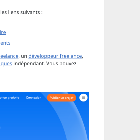
es liens suivants :
ire
ients
eelance
, un
développeur freelance
,
iques
indépendant. Vous pouvez