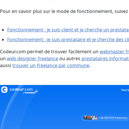
Pour en savoir plus sur le mode de fonctionnement, suivez l
Fonctionnement : je suis client et je cherche un prestata
Fonctionnement : je suis prestataire et je cherche des cl
Codeur.com permet de trouver facilement un
webmaster fr
un
web designer freelance
ou autres
prestataires informat
aussi
trouver un freelance par commune
.